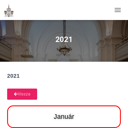
N
A
V
I
G
2021
Á
C
I
Ó
B
E
-
2021
/
K
I
Vissza
K
A
P
C
Január
S
O