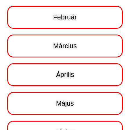
L
Á
S
Február
A
Március
Április
Május