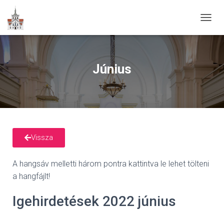
N
A
V
I
G
Június
Á
C
I
Ó
B
E
-
Vissza
/
K
I
A hangsáv melletti három pontra kattintva le lehet tölteni
K
a hangfájlt!
A
P
C
Igehirdetések 2022 június
S
O