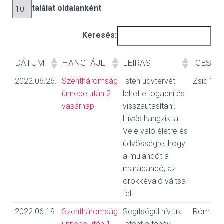
L
találat oldalanként
Á
S
A
Keresés:
DÁTUM
HANGFÁJL
LEÍRÁS
IGESZA
DÁTUM
HANGFÁJL
LEÍRÁS
IGESZA
2022.06.26.
Szentháromság
Isten üdvtervét
Zsid 12,
ünnepe után 2.
lehet elfogadni és
vasárnap
visszautasítani.
Hívás hangzik, a
Vele való életre és
üdvösségre, hogy
a mulandót a
maradandó, az
örökkévaló váltsa
fel!
2022.06.19.
Szentháromság
Segítségül hívtuk
Róm 10,