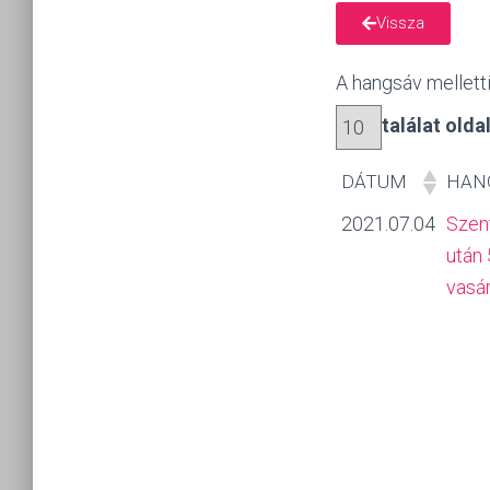
Vissza
A hangsáv melletti 
találat old
DÁTUM
HAN
2021.07.04
Szen
után 
vasá