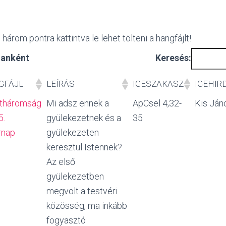
három pontra kattintva le lehet tölteni a hangfájlt!
alanként
Keresés:
GFÁJL
LEÍRÁS
IGESZAKASZ
IGEHIR
tháromság
Mi adsz ennek a
ApCsel 4,32-
Kis Ján
5.
gyülekezetnek és a
35
rnap
gyülekezeten
keresztül Istennek?
Az első
gyülekezetben
megvolt a testvéri
közösség, ma inkább
fogyasztó