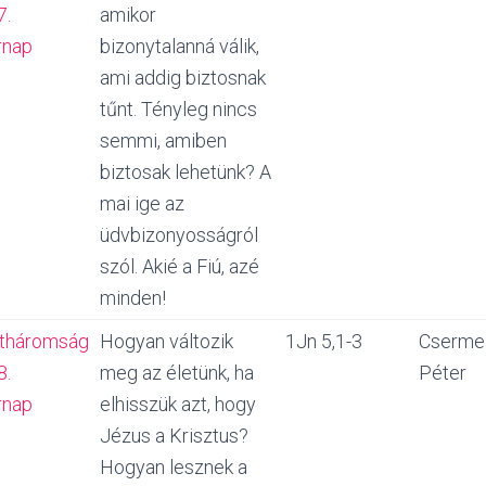
7.
amikor
rnap
bizonytalanná válik,
ami addig biztosnak
tűnt. Tényleg nincs
semmi, amiben
biztosak lehetünk? A
mai ige az
üdvbizonyosságról
szól. Akié a Fiú, azé
minden!
tháromság
Hogyan változik
1Jn 5,1-3
Cserme
8.
meg az életünk, ha
Péter
rnap
elhisszük azt, hogy
Jézus a Krisztus?
Hogyan lesznek a