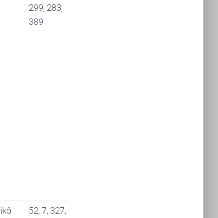
299, 283,
389
ikő
52, 7, 327,