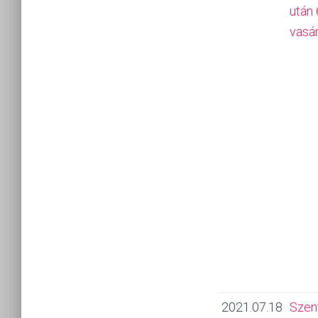
után 
vasá
2021.07.18
Szen