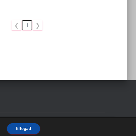
❮
1
❯
Hestia | Fejlesztő:
ThemeIsle
Elfogad