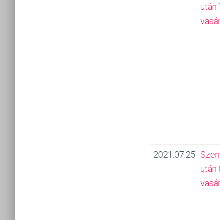
után 
vasá
2021.07.25
Szen
után 
vasá