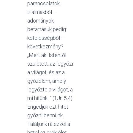
parancsolatok
tilalmakból –
adományok,
betartásuk pedig:
kötelességből –
következmény?
„Mert aki Istentől
született, az legyőzi
a világot, és az a
győzelem, amely
legyőzte a világot, a
mi hitünk. ” (1Jn 5,4)
Engedjük ezt hitet
győzni bennünk.
Találjunk rá ezzel a
hittel az örök élet