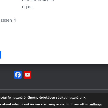
útjára.
szesen: 4
O
ss
z
F
Y
a
a
o
m
ce
u
e
b
T
égi felhasználói élmény érdekében sütiket használunk.
g
OLGÁLATOK
MAGUNKRÓL
EGYHÁZZENE
KAPCSOLAT
o
u
e about which cookies we are using or switch them off in
settings
.