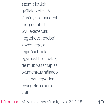
szemléletűek
gyülekezetek. A
járvány sok mindent
megmutatott.
Gyülekezetünk
„legtehetetlenebb”
közössége, a
legidősebbek
egymást hordozták,
de múlt vasárnap az
ökumenikus hálaadó
alkalmon egyetlen
evangélikus sem
volt!
tháromság
Mi van az évszámok,
Kol 2,12-15
Hulej En