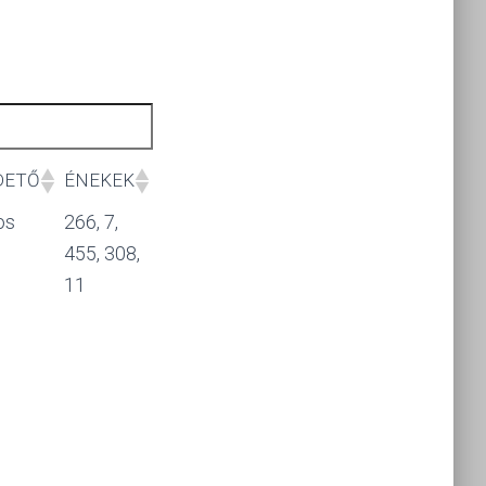
DETŐ
ÉNEKEK
os
266, 7,
455, 308,
11