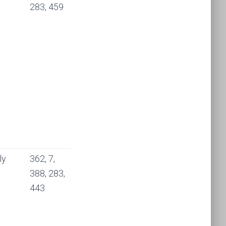
283, 459
ly
362, 7,
388, 283,
443