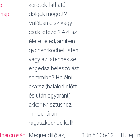
6.
keretek, látható
rnap
dolgok mögött?
Valóban élsz vagy
csak létezel? Azt az
életet éled, amiben
gyönyörködhet Isten
vagy az Istennek se
engedsz beleszólást
semmibe? Ha élni
akarsz (halálod előtt
és után egyaránt),
akkor Krisztushoz
mindenáron
ragaszkodnod kell!
tháromság
Megrendítő az,
1Jn 5,10b-13
Hulej En