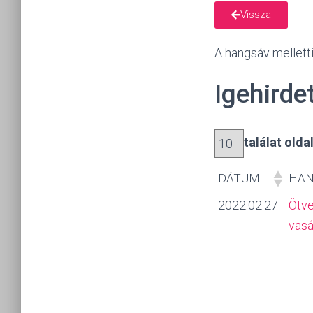
Vissza
A hangsáv melletti 
Igehirde
találat old
DÁTUM
HAN
DÁTUM
HAN
2022.02.27
Ötv
vasá