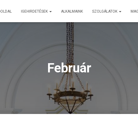
ŐOLDAL
IGEHIRDETÉSEK
ALKALMAINK
SZOLGÁLATOK
MA
Február