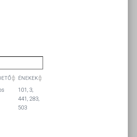
DETŐ
ÉNEKEK
DETŐ
ÉNEKEK
os
101, 3,
441, 283,
503