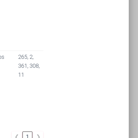
os
265, 2,
361, 308,
11
❮
1
❯