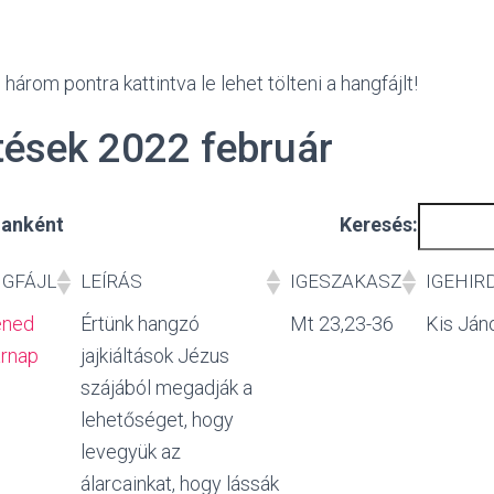
három pontra kattintva le lehet tölteni a hangfájlt!
tések 2022 február
alanként
Keresés:
GFÁJL
LEÍRÁS
IGESZAKASZ
IGEHIR
GFÁJL
LEÍRÁS
IGESZAKASZ
IGEHIR
ened
Értünk hangzó
Mt 23,23-36
Kis Ján
rnap
jajkiáltások Jézus
szájából megadják a
lehetőséget, hogy
levegyük az
álarcainkat, hogy lássák