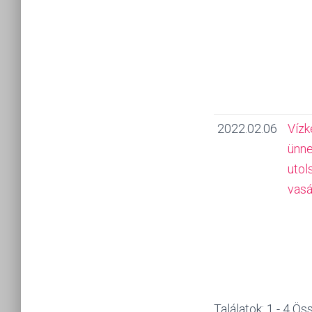
2022.02.06
Vízk
ünne
utol
vasá
Találatok: 1 - 4 Ös