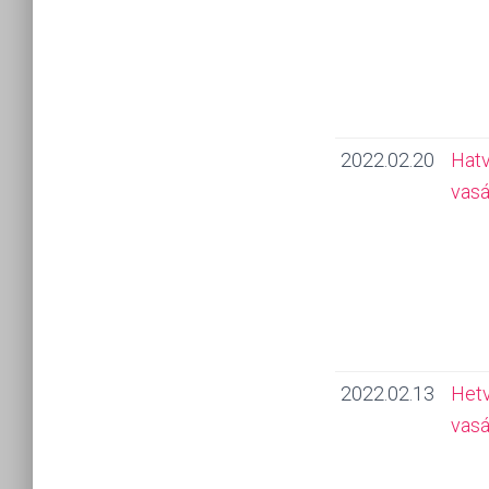
2022.02.20
Hat
vasá
2022.02.13
Het
vasá