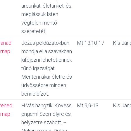
arcunkat, életünket, és
meglássuk Isten
végtelen mentő
szeretetét!
vanad
Jézus példázatokban
Mt 13,10-17
Kis Ján
rnap
mondja el a szavakban
kifejezni lehetetlennek
tűnő igazságát.
Menteni akar életre és
üdvösségre minden
benne bízót.
vened
Hívás hangzik: Kövess
Mt 9,9-13
Kis Ján
rnap
engem! Személyre és
helyzetre szabott. –
Nekünk szóló. Drága