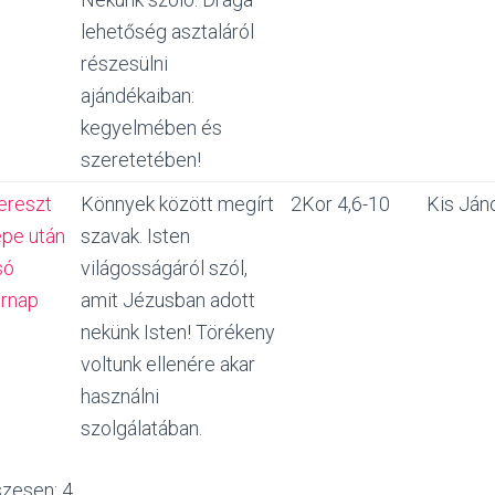
lehetőség asztaláról
részesülni
ajándékaiban:
kegyelmében és
szeretetében!
ereszt
Könnyek között megírt
2Kor 4,6-10
Kis Ján
pe után
szavak. Isten
só
világosságáról szól,
rnap
amit Jézusban adott
nekünk Isten! Törékeny
voltunk ellenére akar
használni
szolgálatában.
szesen: 4