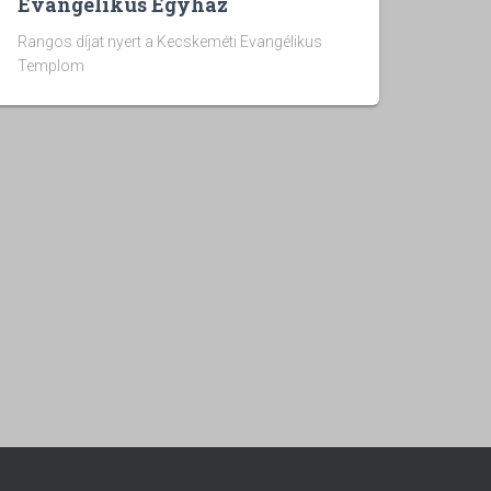
Evangélikus Egyház
Rangos díjat nyert a Kecskeméti Evangélikus
Templom