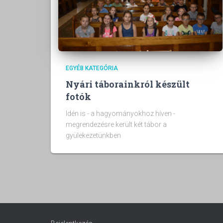
EGYÉB KATEGÓRIA
Nyári táborainkról készült
fotók
Idén is - a hagyományokhoz híven -
megrendezésre került két tábor a
gyülekezetünkben