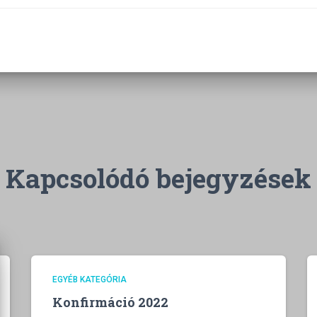
g
Kapcsolódó bejegyzések
EGYÉB KATEGÓRIA
Konfirmáció 2022