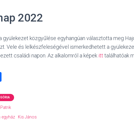
 nap 2022
 a gyülekezet közgyűlése egyhangúan választotta meg Ha
szt. Vele és lelkészfeleségével ismerkedhetett a gyülekez
ezett családi napon. Az alkalomról a képek
itt
találhatóak 
O
ss
z
EGÓRIA
a
Patrik
m
s egyház
Kis János
e