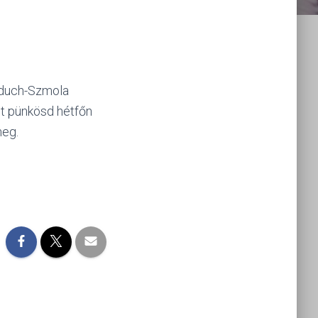
jduch-Szmola
et pünkösd hétfőn
meg.