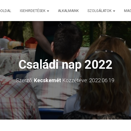
ŐOLDAL
IGEHIRDETÉSEK
ALKALMAINK
SZOLGÁLATOK
MA
Családi nap 2022
Szerző:
Kecskemét
Közzétéve:
2022.06.19.