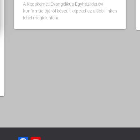
A Kecskeméti Evangélikus Egyház idei évi
konfirmációjáról készült képeket az alábbi linken
lehet megtekinteni.