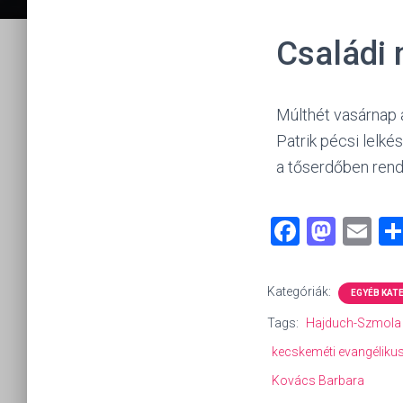
Családi
Múlthét vasárnap
Patrik pécsi lelké
a tőserdőben rend
F
M
E
a
a
m
ce
st
ai
Kategóriák:
EGYÉB KAT
b
o
l
Tags:
Hajduch-Szmola 
o
d
kecskeméti evangéliku
ok
o
Kovács Barbara